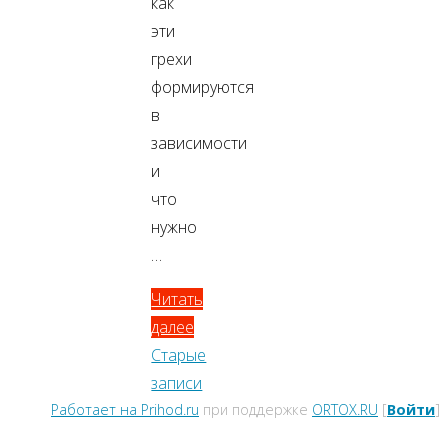
как
эти
грехи
формируются
в
зависимости
и
что
нужно
…
Читать
далее
Старые
записи
Работает на Prihod.ru
при поддержке
ORTOX.RU
[
Войти
]