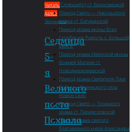
(Словущего) ст. Брюховецкой
Читать
Приход Свято — Никольского
далее
храма ст. Батуринской
Звонница
Приход храма иконы Всех
Скорбящих Радость с. Большой
Седмица
Бейсуг
5-
Приход храма Иверской иконы
Божией Матери ст.
я
Новоджерелиевской
Приход храма Святителя Луки
Великого
Войно — Ясенецкого села
Новое Село
поста
Приход Свято — Троицкого
храма ст. Переясловской
Похвала
Приход храма святого
благоверного князя Александра