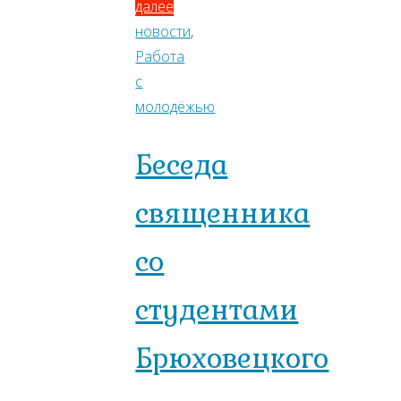
далее
новости
,
Работа
с
молодёжью
Беседа
священника
со
студентами
Брюховецкого