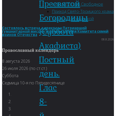
Пресвятой
Невского села Свободное
Приход Свято-Троицкого храма
Богородицы
станицы Чепигинской
Состоялось встреча директора Патриаршей
(Суббота
гуманитарной миссии и руководителя Комитета семей
воинов Отечества
08.8.2026
Акафиста)
Православный календарь
Постный
8 августа 2026
26 июля 2026 (по ст.ст.)
день.
Суббота
Седмица 10-я по Пятидесятнице
Глас
8-
й